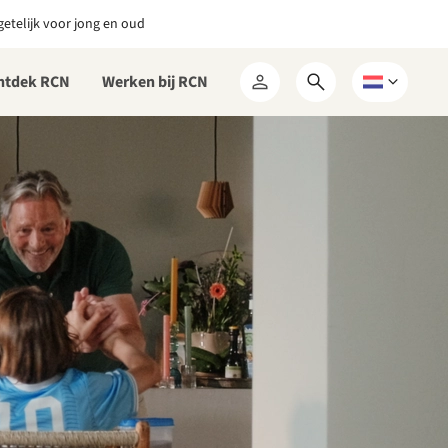
etelijk voor jong en oud
ntdek RCN
Werken bij RCN
Open
Kies
Mijn
zoekformulier
een
RCN
taal