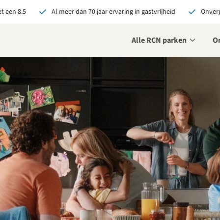
t een 8.5
Al meer dan 70 jaar ervaring in gastvrijheid
Onverg
Alle RCN parken
O
je bij RCN boekt, krijg je:
De beste prijsgarantie
Exclusieve voordelen
Persoonlijk contact
ekijk alle voordelen