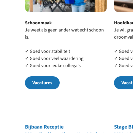
Schoonmaak
Hoofdka
Je weet als geen ander wat echt schoon
Je wil g
is.
droomvak
✓ Goed voor stabiliteit
✓ Goed v
✓ Goed voor veel waardering
✓ Goed vo
✓ Goed voor leuke collega's
✓ Goed vo
Vacatures
Vacat
Bijbaan Receptie
Stage B