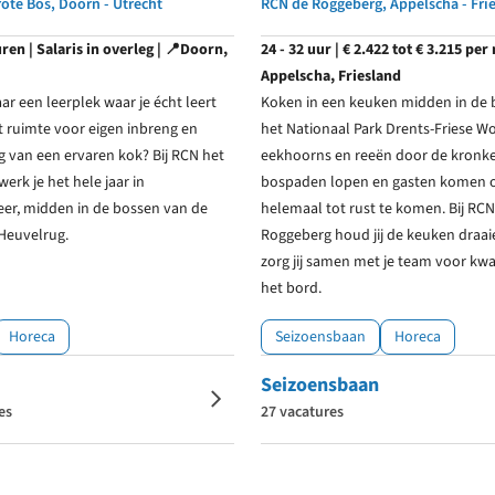
ote Bos, Doorn - Utrecht
RCN de Roggeberg, Appelscha - Fri
uren | Salaris in overleg | 📍Doorn,
24 - 32 uur | € 2.422 tot € 3.215 per
Appelscha, Friesland
ar een leerplek waar je écht leert
Koken in een keuken midden in de 
 ruimte voor eigen inbreng en
het Nationaal Park Drents-Friese W
g van een ervaren kok? Bij RCN het
eekhoorns en reeën door de kronk
erk je het hele jaar in
bospaden lopen en gasten komen
eer, midden in de bossen van de
helemaal tot rust te komen. Bij RCN
Heuvelrug.
Roggeberg houd jij de keuken draa
zorg jij samen met je team voor kwal
het bord.
Horeca
Seizoensbaan
Horeca
Seizoensbaan
es
27 vacatures