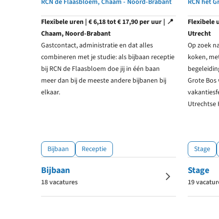
RCN de Flaasbloem, Chaam - Noord-Brabant
RCN het Gr
Flexibele uren | € 6,18 tot € 17,90 per uur | 📍
Flexibele 
Chaam, Noord-Brabant
Utrecht
Gastcontact, administratie en dat alles
Op zoek na
combineren met je studie: als bijbaan receptie
koken, met
bij RCN de Flaasbloem doe jij in één baan
begeleidin
meer dan bij de meeste andere bijbanen bij
Grote Bos w
elkaar.
vakantiesf
Utrechtse 
Bijbaan
Receptie
Stage
Bijbaan
Stage
18 vacatures
19 vacatur