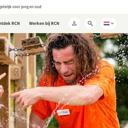
etelijk voor jong en oud
ntdek RCN
Werken bij RCN
Open
Kies
Mijn
zoekformulier
een
RCN
taal