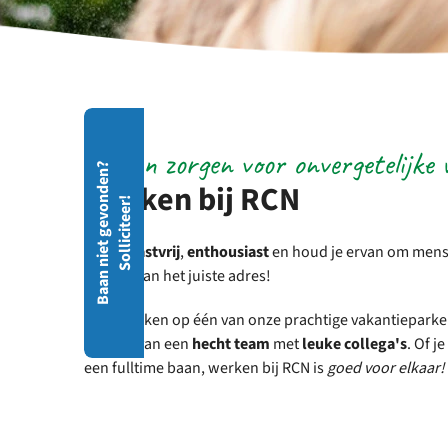
Samen zorgen voor onvergetelijke 
Stuu
B
a
a
n
n
i
e
t
g
e
v
o
d
e
n
?
S
o
l
l
i
c
i
t
e
e
r
Werken bij RCN
Wij 
n
!
gedr
men
Ben je
gastvrij
,
enthousiast
en houd je ervan om mense
vers
bij RCN aan het juiste adres!
S
Kom werken op één van onze prachtige vakantieparken
deel uit van een
hecht team
met
leuke collega's
. Of j
een fulltime baan, werken bij RCN is
goed voor elkaar!