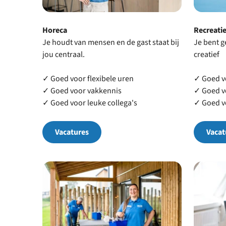
Horeca
Recreati
Je houdt van mensen en de gast staat bij
Je bent 
jou centraal.
creatief
✓ Goed voor flexibele uren
✓ Goed vo
✓ Goed voor vakkennis
✓ Goed v
✓ Goed voor leuke collega's
✓ Goed vo
Vacatures
Vacat