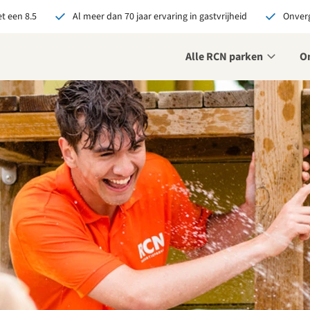
t een 8.5
Al meer dan 70 jaar ervaring in gastvrijheid
Onverg
Alle RCN parken
O