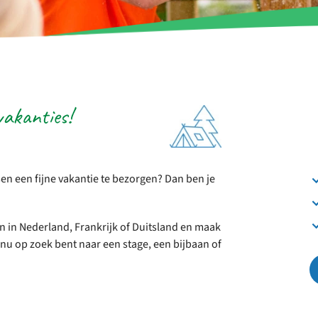
vakanties!
r ons je open sollicitatie!
zijn altijd op zoek naar
even en enthousiaste
sen om onze teams te
n een fijne vakantie te bezorgen? Dan ben je
terken!
olliciteer nu
 in Nederland, Frankrijk of Duitsland en maak
e nu op zoek bent naar een stage, een bijbaan of