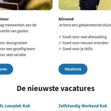
ntoor
Allround
raag meewerken aan de
Je bent een getalenteerde dui
antie van gasten.
✓ Goed voor veel afwisseling
oor doorgroeien
✓ Goed voor nieuwe vrienden
or een gezellig team
✓ Goed voor je skills
or veel variatie
ures
Vacatures
De nieuwste vacatures
BL Leerplek Kok
Zelfstandig Werkend Kok