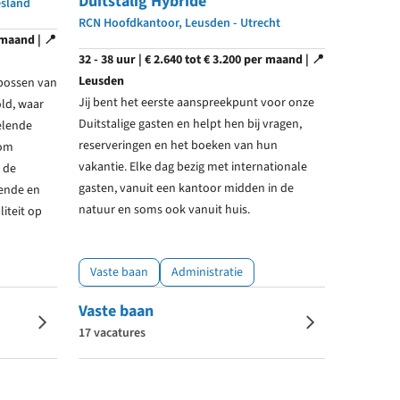
Duitstalig Hybride
esland
RCN Hoofdkantoor, Leusden - Utrecht
 maand | 📍
32 - 38 uur | € 2.640 tot € 3.200 per maand | 📍
Leusden
bossen van
Jij bent het eerste aanspreekpunt voor onze
old, waar
Duitstalige gasten en helpt hen bij vragen,
elende
reserveringen en het boeken van hun
 om
vakantie. Elke dag bezig met internationale
 de
gasten, vanuit een kantoor midden in de
iende en
natuur en soms ook vanuit huis.
iteit op
Vaste baan
Administratie
Vaste baan
17 vacatures