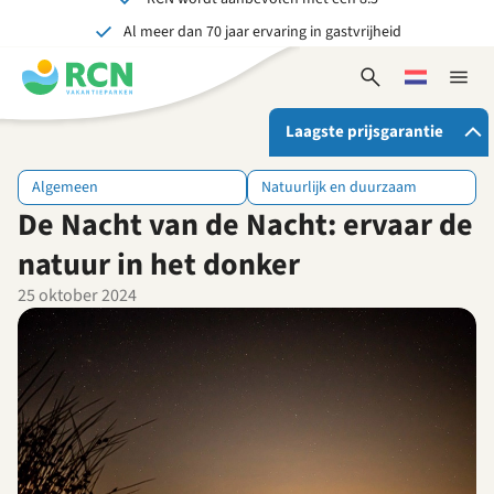
Al meer dan 70 jaar ervaring in gastvrijheid
Overslaan
Overslaan
Overslaan
naar
naar
naar
Onvergetelijk voor jong en oud
hoofdnavigatie
hoofdinhoud
voettekstinhoud
Open
Kies
Sluit
zoekformulier
een
naviga
taal
Laagste prijsgarantie
Algemeen
Natuurlijk en duurzaam
De Nacht van de Nacht: ervaar de
Als je bij RCN boekt, krijg je:
De beste prijsgarantie
natuur in het donker
Exclusieve voordelen
25 oktober 2024
Persoonlijk contact
Bekijk alle voordelen