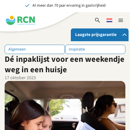
Al meer dan 70 jaar ervaring in gastvrijheid
Overslaan
Overslaan
Overslaan
naar
naar
naar
Onvergetelijk voor jong en oud
hoofdnavigatie
hoofdinhoud
voettekstinhoud
Open
Kies
Sluit
zoekformulier
een
naviga
taal
Laagste prijsgarantie
Algemeen
Inspiratie
Dé inpaklijst voor een weekendje
Als je bij RCN boekt, krijg je:
De beste prijsgarantie
weg in een huisje
Exclusieve voordelen
17 oktober 2025
Persoonlijk contact
Bekijk alle voordelen