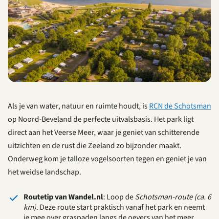
Als je van water, natuur en ruimte houdt, is
RCN de Schotsman
op Noord-Beveland de perfecte uitvalsbasis. Het park ligt
direct aan het Veerse Meer, waar je geniet van schitterende
uitzichten en de rust die Zeeland zo bijzonder maakt.
Onderweg kom je talloze vogelsoorten tegen en geniet je van
het weidse landschap.
Routetip van Wandel.nl
: Loop de
Schotsman-route (ca. 6
km)
. Deze route start praktisch vanaf het park en neemt
je mee over graspaden langs de oevers van het meer,