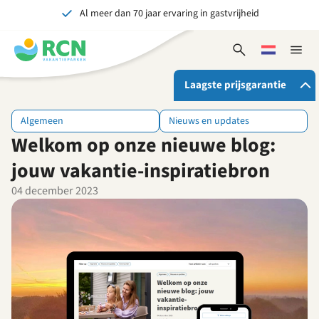
Al meer dan 70 jaar ervaring in gastvrijheid
Overslaan
Overslaan
Overslaan
naar
naar
naar
Onvergetelijk voor jong en oud
hoofdnavigatie
hoofdinhoud
voettekstinhoud
Open
Kies
Sluit
zoekformulier
een
naviga
taal
Laagste prijsgarantie
Algemeen
Nieuws en updates
Welkom op onze nieuwe blog:
Als je bij RCN boekt, krijg je:
De beste prijsgarantie
jouw vakantie-inspiratiebron
Exclusieve voordelen
04 december 2023
Persoonlijk contact
Bekijk alle voordelen