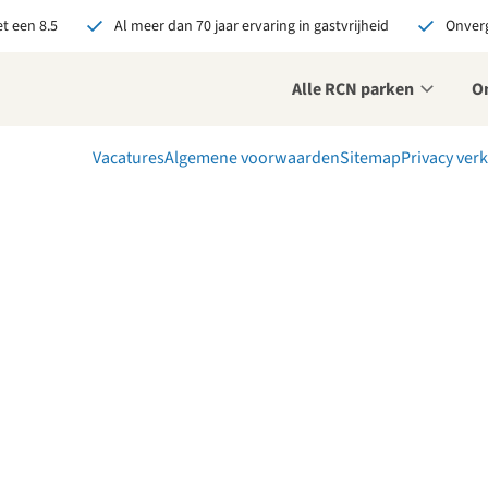
t een 8.5
Al meer dan 70 jaar ervaring in gastvrijheid
Onverg
Alle RCN parken
O
Vacatures
Algemene voorwaarden
Sitemap
Privacy verk