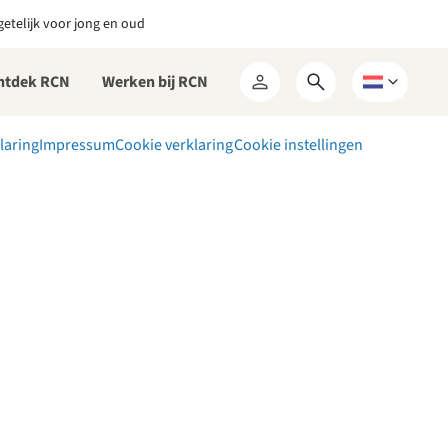
etelijk voor jong en oud
ntdek RCN
Werken bij RCN
Open
Kies
Mijn
zoekformulier
een
RCN
taal
laring
Impressum
Cookie verklaring
Cookie instellingen