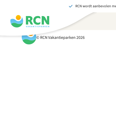
RCN wordt aanbevolen me
Overslaan
Overslaan
Overslaan
naar
naar
naar
hoofdnavigatie
hoofdinhoud
voettekstinhoud
© RCN Vakantieparken 2026