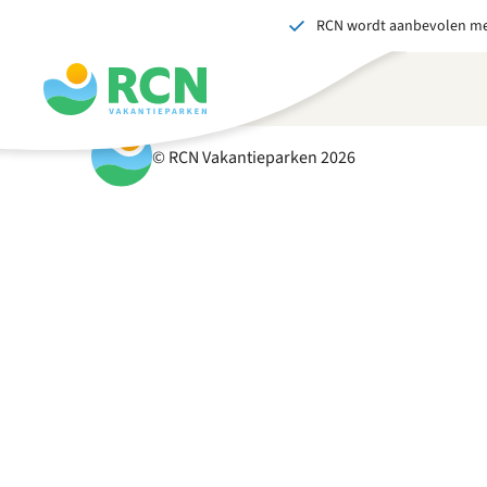
RCN wordt aanbevolen me
Overslaan
Overslaan
Overslaan
naar
naar
naar
hoofdnavigatie
hoofdinhoud
voettekstinhoud
© RCN Vakantieparken 2026