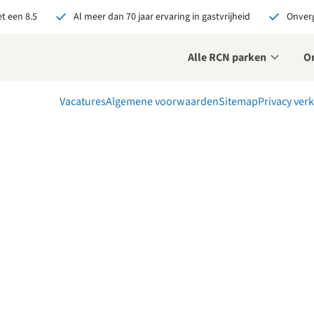
t een 8.5
Al meer dan 70 jaar ervaring in gastvrijheid
Onverg
Alle RCN parken
O
Vacatures
Algemene voorwaarden
Sitemap
Privacy verk