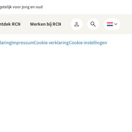
etelijk voor jong en oud
ntdek RCN
Werken bij RCN
Open
Kies
Mijn
zoekformulier
een
RCN
taal
laring
Impressum
Cookie verklaring
Cookie instellingen