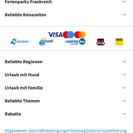
De
Ferienparks Frankreich
Of
Fe
Fr
Beliebte Reisezeiten
Of
Be
Re
Beliebte Regionen
Of
Be
Re
Urlaub mit Hund
Of
Ur
mi
Urlaub mit Familie
Of
Hu
Ur
mi
Beliebte Themen
Of
Fa
Be
Th
Rabatte
Of
Ra
Allgemeinen Geschäftsbedingungen
Sitemap
Datenschutzerklärung