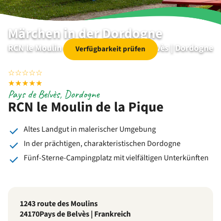
Märchen in der Dordogne
RCN le Moulin de la Pique | Pays de Belvès | Dordogne
Verfügbarkeit prüfen
☆
☆
☆
☆
☆
★
★
★
★
★
Pays de Belvès, Dordogne
RCN le Moulin de la Pique
Altes Landgut in malerischer Umgebung
In der prächtigen, charakteristischen Dordogne
Fünf-Sterne-Campingplatz mit vielfältigen Unterkünften
1243 route des Moulins
24170
Pays de Belvès | Frankreich