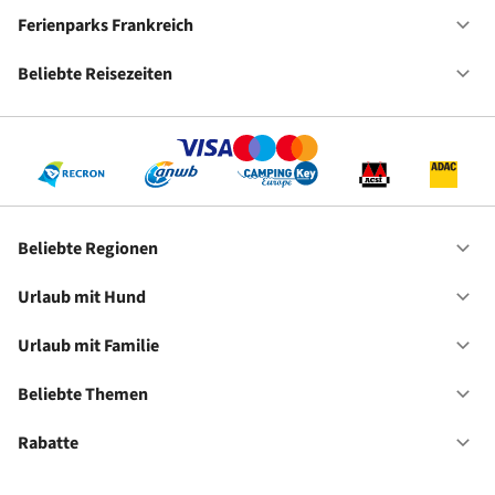
Ca
De
Ferienparks Frankreich
Of
Fe
Fr
Beliebte Reisezeiten
Of
Be
Re
Beliebte Regionen
Of
Be
Re
Urlaub mit Hund
Of
Ur
mi
Urlaub mit Familie
Of
Hu
Ur
mi
Beliebte Themen
Of
Fa
Be
Th
Rabatte
Of
Ra