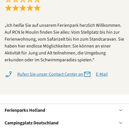
★
★
★
★
★
„Ich heiße Sie auf unserem Ferienpark herzlich Willkommen.
Auf RCN le Moulin finden Sie alles: Vom Stellplatz bis hin zur
Ferienwohnung, vom Safarizelt bis hin zum Standcaravan. Sie
haben hier endlose Möglichkeiten: Sie können an einer
Aktivität für Jung und Alt teilnehmen, die Umgebung
erkunden oder im Schwimmparadies spielen.“
Rufen Sie unser Contact Center an
E-Mail
Ferienparks Holland
Of
Fe
Ho
Campingplatz Deutschland
Of