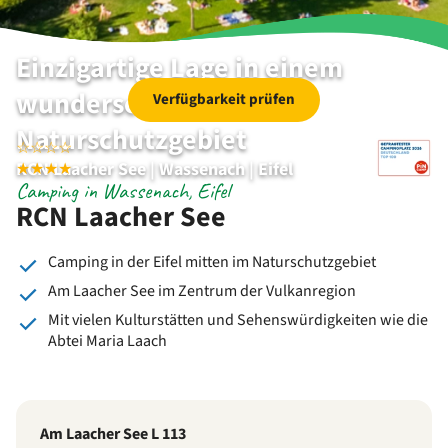
Einzigartige Lage in einem
wunderschönen
Verfügbarkeit prüfen
Naturschutzgebiet
☆
☆
☆
☆
RCN Laacher See | Wassenach | Eifel
★
★
★
★
Camping in Wassenach, Eifel
RCN Laacher See
Camping in der Eifel mitten im Naturschutzgebiet
Am Laacher See im Zentrum der Vulkanregion
Mit vielen Kulturstätten und Sehenswürdigkeiten wie die
Abtei Maria Laach
Am Laacher See L 113