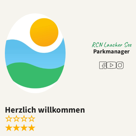
RCN Laacher See
Parkmanager
Youtube
Facebook
Instagra
Herzlich willkommen
☆
☆
☆
☆
★
★
★
★