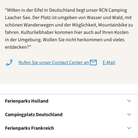
“Mitten in der Eifel in Deutschland liegt unser RCN Camping
Laacher See. Der Platz ist umgeben von Wasser und Wald, mit
schönen Wanderwegen und der Möglichkeit, Mountainbike zu
fahren. Kulturliebhaber kommen hier auch auf Ihren Kosten
in der Umgebung. Wollen Sie nicht herkommen und vieles
entdecken?”
Rufen Sie unser Contact Center an
E-Mail
Ferienparks Holland
Of
Fe
Ho
Campingplatz Deutschland
Of
Ca
De
Ferienparks Frankreich
Of
Fe