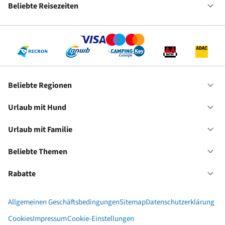
Fr
Beliebte Reisezeiten
Of
Be
Re
Beliebte Regionen
Of
Be
Re
Urlaub mit Hund
Of
Ur
mi
Urlaub mit Familie
Of
Hu
Ur
mi
Beliebte Themen
Of
Fa
Be
Th
Rabatte
Of
Ra
Allgemeinen Geschäftsbedingungen
Sitemap
Datenschutzerklärung
Cookies
Impressum
Cookie-Einstellungen