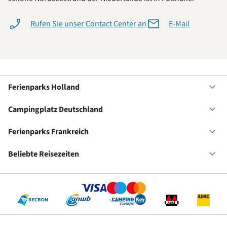
Rufen Sie unser Contact Center an
E-Mail
Ferienparks Holland
Of
Fe
Ho
Campingplatz Deutschland
Of
Ca
De
Ferienparks Frankreich
Of
Fe
Fr
Beliebte Reisezeiten
Of
Be
Re