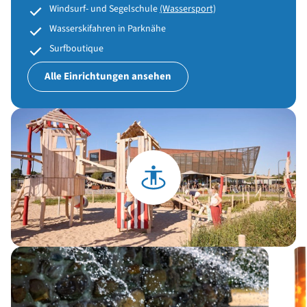
Windsurf- und Segelschule
(Wassersport)
Wasserskifahren in Parknähe
Surfboutique
Alle Einrichtungen ansehen