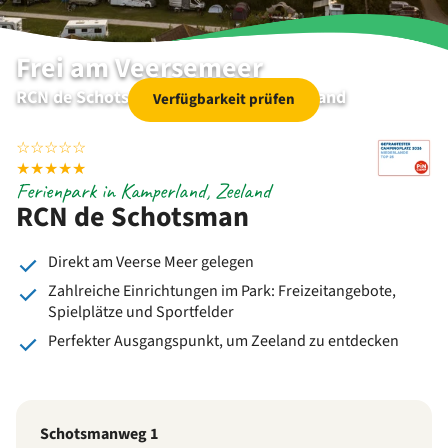
Frei am Veersemeer
RCN de Schotsman | Kamperland | Seeland
Verfügbarkeit prüfen
☆
☆
☆
☆
☆
★
★
★
★
★
Ferienpark in Kamperland, Zeeland
RCN de Schotsman
Direkt am Veerse Meer gelegen
Zahlreiche Einrichtungen im Park: Freizeitangebote,
Spielplätze und Sportfelder
Perfekter Ausgangspunkt, um Zeeland zu entdecken
Schotsmanweg 1