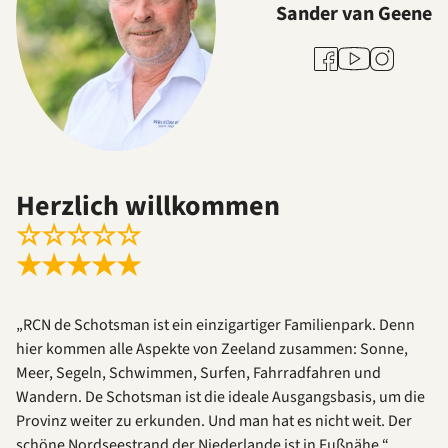
Sander van Geene
Youtube
Facebook
Instagram
Herzlich willkommen
☆
☆
☆
☆
☆
★
★
★
★
★
„RCN de Schotsman ist ein einzigartiger Familienpark. Denn
hier kommen alle Aspekte von Zeeland zusammen: Sonne,
Meer, Segeln, Schwimmen, Surfen, Fahrradfahren und
Wandern. De Schotsman ist die ideale Ausgangsbasis, um die
Provinz weiter zu erkunden. Und man hat es nicht weit. Der
schöne Nordseestrand der Niederlande ist in Fußnähe.“