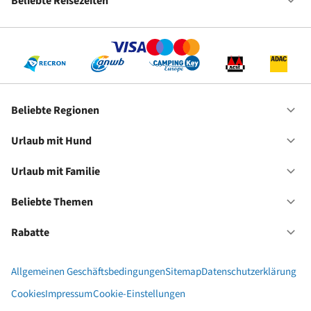
Beliebte Reisezeiten
Of
Be
Re
Beliebte Regionen
Of
Be
Re
Urlaub mit Hund
Of
Ur
mi
Urlaub mit Familie
Of
Hu
Ur
mi
Beliebte Themen
Of
Fa
Be
Th
Rabatte
Of
Ra
Allgemeinen Geschäftsbedingungen
Sitemap
Datenschutzerklärung
Cookies
Impressum
Cookie-Einstellungen