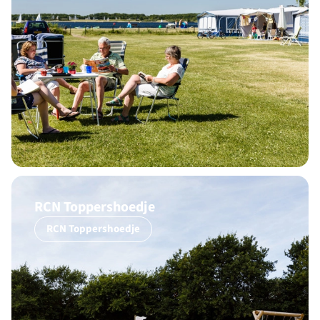
RCN Toppershoedje
RCN Toppershoedje