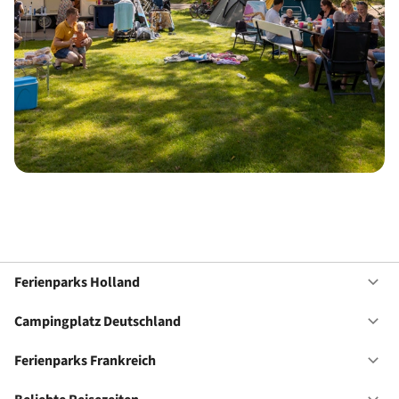
Ferienparks Holland
Of
Fe
Ho
Campingplatz Deutschland
Of
Ca
De
Ferienparks Frankreich
Of
Fe
Fr