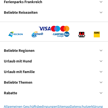
De
Ferienparks Frankreich
Of
Fe
Fr
Beliebte Reisezeiten
Of
Be
Re
Beliebte Regionen
Of
Be
Re
Urlaub mit Hund
Of
Ur
mi
Urlaub mit Familie
Of
Hu
Ur
mi
Beliebte Themen
Of
Fa
Be
Th
Rabatte
Of
Ra
Allgemeinen Geschäftsbedingungen
Sitemap
Datenschutzerklärung