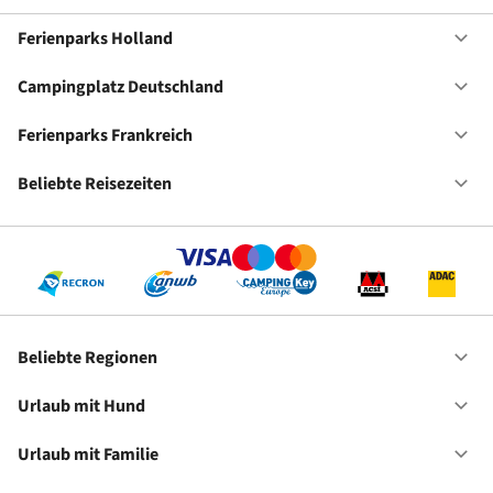
Ferienparks Holland
Of
Fe
Ho
Campingplatz Deutschland
Of
Ca
De
Ferienparks Frankreich
Of
Fe
Fr
Beliebte Reisezeiten
Of
Be
Re
Beliebte Regionen
Of
Be
Re
Urlaub mit Hund
Of
Ur
mi
Urlaub mit Familie
Of
Hu
Ur