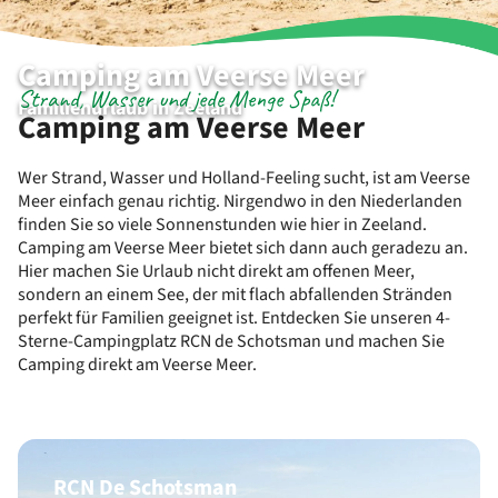
Camping am Veerse Meer
Strand, Wasser und jede Menge Spaß!
Familienurlaub in Zeeland
Camping am Veerse Meer
Wer Strand, Wasser und Holland-Feeling sucht, ist am Veerse
Meer einfach genau richtig. Nirgendwo in den Niederlanden
finden Sie so viele Sonnenstunden wie hier in Zeeland.
Camping am Veerse Meer bietet sich dann auch geradezu an.
Hier machen Sie Urlaub nicht direkt am offenen Meer,
sondern an einem See, der mit flach abfallenden Stränden
perfekt für Familien geeignet ist. Entdecken Sie unseren 4-
Sterne-Campingplatz RCN de Schotsman und machen Sie
Camping direkt am Veerse Meer.
RCN De Schotsman