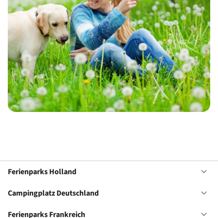
Ferienparks Holland
Of
Fe
Ho
Campingplatz Deutschland
Of
Ca
De
Ferienparks Frankreich
Of