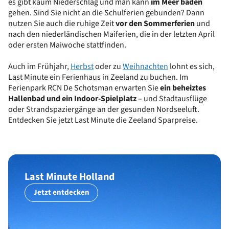
es gibt kaum Niederschlag und man kann
im Meer baden
gehen. Sind Sie nicht an die Schulferien gebunden? Dann
nutzen Sie auch die ruhige Zeit
vor den Sommerferien
und
nach den niederländischen Maiferien, die in der letzten April
oder ersten Maiwoche stattfinden.
Auch im Frühjahr,
Herbst
oder zu
Weihnachten
lohnt es sich,
Last Minute ein Ferienhaus in Zeeland zu buchen. Im
Ferienpark RCN De Schotsman erwarten Sie
ein beheiztes
Hallenbad und ein Indoor-Spielplatz
– und Stadtausflüge
oder Strandspaziergänge an der gesunden Nordseeluft.
Entdecken Sie jetzt Last Minute die Zeeland Sparpreise.
Last Minute Holland
Jetzt entdecken