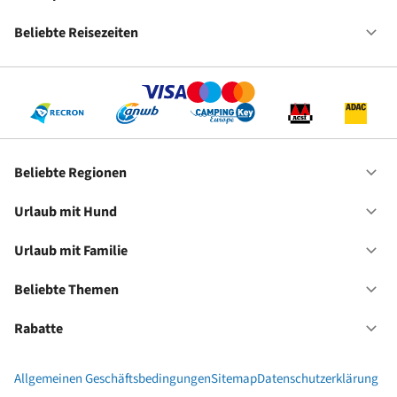
Fe
Fr
Beliebte Reisezeiten
Of
Be
Re
Beliebte Regionen
Of
Be
Re
Urlaub mit Hund
Of
Ur
mi
Urlaub mit Familie
Of
Hu
Ur
mi
Beliebte Themen
Of
Fa
Be
Th
Rabatte
Of
Ra
Allgemeinen Geschäftsbedingungen
Sitemap
Datenschutzerklärung