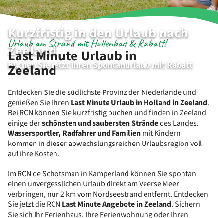
Kurzfristig in den Urlaub nach
Urlaub am Strand mit Hallenbad & Rabatt!
Zeeland
Last Minute Urlaub in
Buchen Sie jetzt Ihren Spontanurlaub mit Rabatt
Zeeland
Entdecken Sie die südlichste Provinz der Niederlande und
genießen Sie Ihren
Last Minute Urlaub in Holland in Zeeland
.
Bei RCN können Sie kurzfristig buchen und finden in Zeeland
einige der
schönsten und saubersten Strände
des Landes.
Wassersportler, Radfahrer und Familien
mit Kindern
kommen in dieser abwechslungsreichen Urlaubsregion voll
auf ihre Kosten.
Im RCN de Schotsman in Kamperland können Sie spontan
einen unvergesslichen Urlaub direkt am Veerse Meer
verbringen, nur 2 km vom Nordseestrand entfernt. Entdecken
Sie jetzt die RCN
Last Minute Angebote in Zeeland
. Sichern
Sie sich Ihr Ferienhaus, Ihre Ferienwohnung oder Ihren