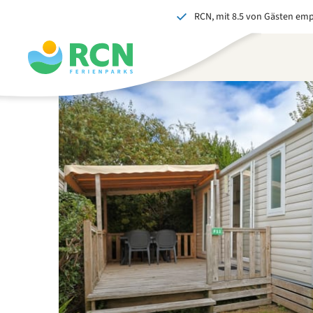
RCN, mit 8.5 von Gästen em
Zum
Zum
Zum
Zum
Kopfbereich
Hauptinhalt
Verfügbarkeit
Fußbereich
springen
springen
springen
springen