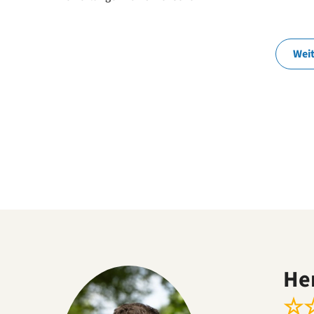
Wei
He
☆