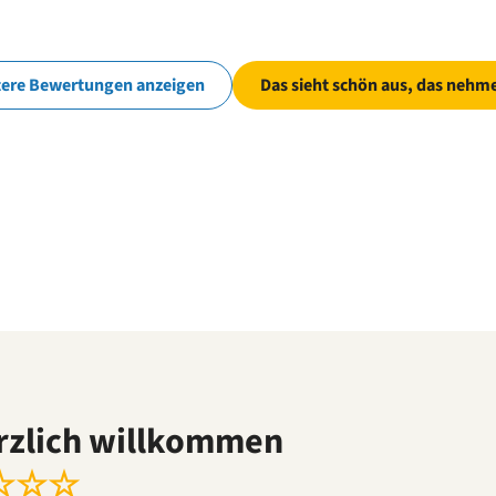
tere Bewertungen anzeigen
Das sieht schön aus, das nehme
rzlich willkommen
☆
☆
☆