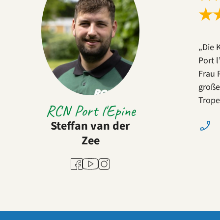
★
„Die 
Port 
Frau 
große
Trope
RCN Port l'Epine
Steffan van der
Zee
Youtube
Facebook
Instagram