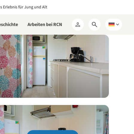
es Erlebnis für Jung und Alt
eschichte
Arbeiten bei RCN
Suchformular
Wählen
Mein
öffnen
Sie
RCN
eine
Sprache