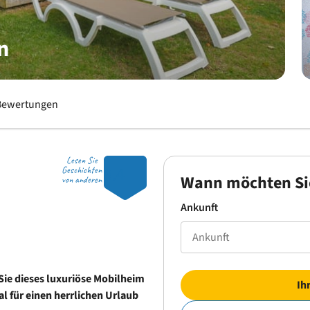
n
Bewertungen
Lesen Sie
8.4
Geschichten
Wann möchten Si
von anderen
Ankunft
Sie dieses luxuriöse Mobilheim
Ih
al für einen herrlichen Urlaub