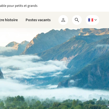
able pour petits et grands
re histoire
Postes vacants
Ouvrir
Choisissez
Mon
le
une
RCN
formulaire
langue
de
recherche