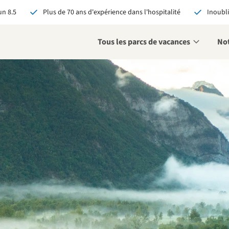
n 8.5
Plus de 70 ans d'expérience dans l'hospitalité
Inoubli
Tous les parcs de vacances
Not
éservant via RCN, vous
:
 garantie du meilleur prix
s avantages exclusifs
 contact personnalisé
oir tous les avantages