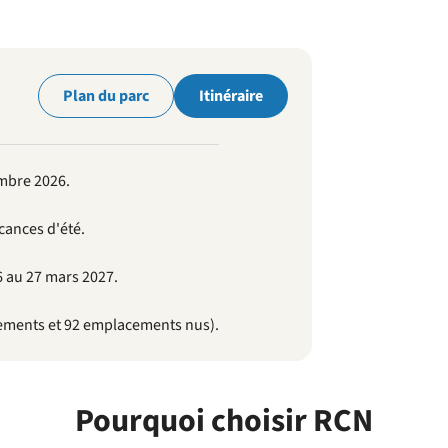
parc
Plan du parc
Itinéraire
embre 2026.
cances d'été.
 au 27 mars 2027.
ments et 92 emplacements nus).
Pourquoi choisir RCN