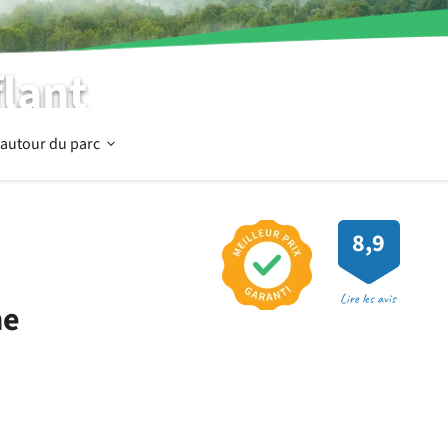
lant
Ouvrir
 autour du parc
Dans
8,9
et
Lire les avis
ne
autour
du