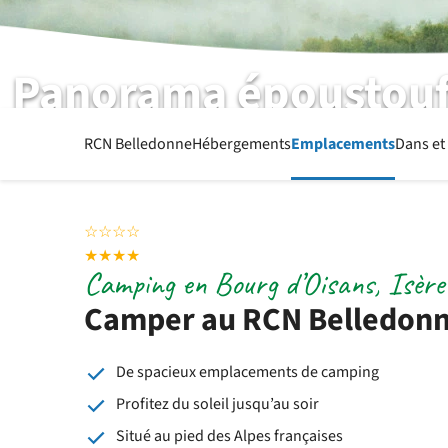
Panorama époustouf
RCN Belledonne | Bourg d'Oisans | Isère
RCN Belledonne
Hébergements
Emplacements
Dans et
☆
☆
☆
☆
★
★
★
★
Camping en Bourg d’Oisans, Isère
Camper au RCN Belledon
De spacieux emplacements de camping
Profitez du soleil jusqu’au soir
Situé au pied des Alpes françaises