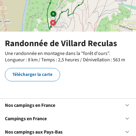
Randonnée de Villard Reculas
Une randonnée en montagne dans la "forêt d'ours".
Longueur : 8 km / Temps : 2,5 heures / Dénivellation : 563 m
Télécharger la carte
Nos campings en France
Ou
No
ca
Campings en France
Ou
en
Ca
Fr
en
Nos campings aux Pays-Bas
Ou