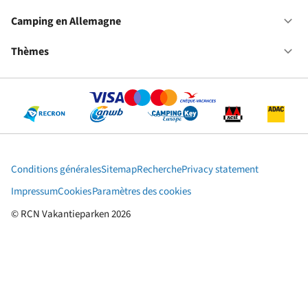
Fr
No
ca
Camping en Allemagne
Ou
au
Ca
Pa
en
Thèmes
Ou
Ba
Al
Th
Conditions générales
Sitemap
Recherche
Privacy statement
Impressum
Cookies
Paramètres des cookies
© RCN Vakantieparken 2026