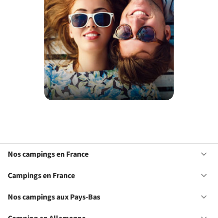
Nos campings en France
Ou
No
ca
Campings en France
Ou
en
Ca
Fr
en
Nos campings aux Pays-Bas
Ou
Fr
No
ca