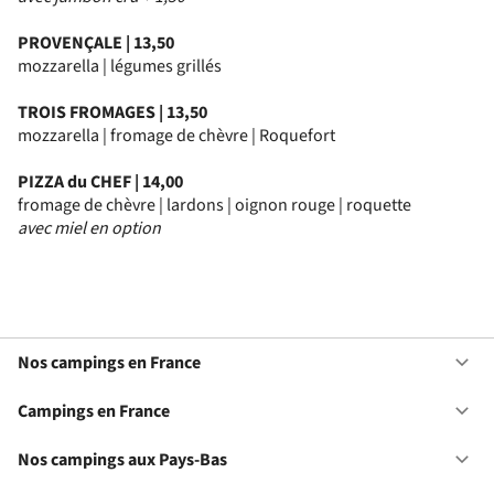
PROVENÇALE | 13,50
mozzarella | légumes grillés
TROIS FROMAGES | 13,50
mozzarella | fromage de chèvre | Roquefort
PIZZA du CHEF | 14,00
fromage de chèvre | lardons | oignon rouge | roquette
avec miel en option
Nos campings en France
Ou
No
ca
Campings en France
Ou
en
Ca
Fr
en
Nos campings aux Pays-Bas
Ou
Fr
No