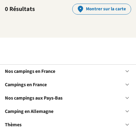
0 Résultats
Montrer sur la carte
Nos campings en France
Ou
No
ca
Campings en France
Ou
en
Ca
Fr
en
Nos campings aux Pays-Bas
Ou
Fr
No
ca
Camping en Allemagne
Ou
au
Ca
Pa
en
Thèmes
Ou
Ba
Al
Th