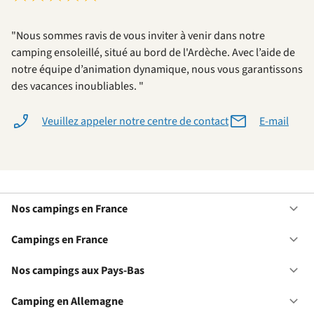
"Nous sommes ravis de vous inviter à venir dans notre
camping ensoleillé, situé au bord de l'Ardèche. Avec l’aide de
notre équipe d’animation dynamique, nous vous garantissons
des vacances inoubliables. "
Veuillez appeler notre centre de contact
E-mail
Nos campings en France
Ou
No
ca
Campings en France
Ou
en
Ca
Fr
en
Nos campings aux Pays-Bas
Ou
Fr
No
ca
Camping en Allemagne
Ou
au