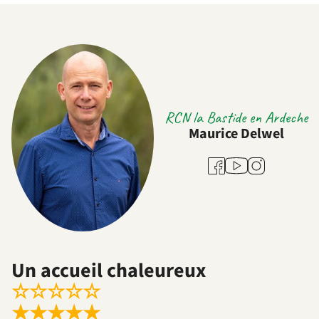
RCN la Bastide en Ardeche
Maurice Delwel
Youtube
Facebook
Instagram
Un accueil chaleureux
☆
☆
☆
☆
☆
★
★
★
★
★