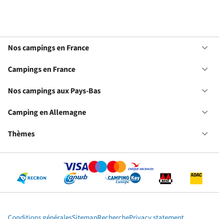
Nos campings en France
Ou
No
ca
Campings en France
Ou
en
Ca
Fr
en
Nos campings aux Pays-Bas
Ou
Fr
No
ca
Camping en Allemagne
Ou
au
Ca
Pa
en
Thèmes
Ou
Ba
Al
Th
Conditions générales
Sitemap
Recherche
Privacy statement