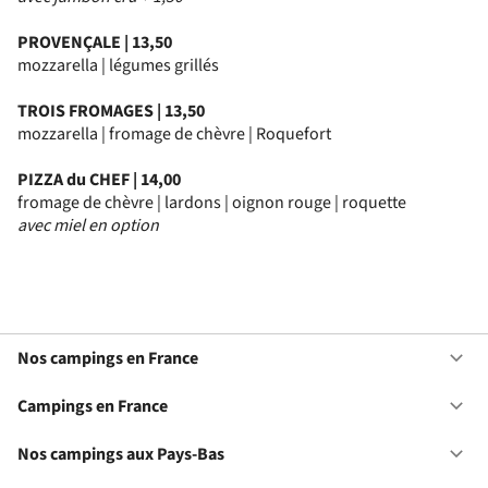
PROVENÇALE | 13,50
mozzarella | légumes grillés
TROIS FROMAGES | 13,50
mozzarella | fromage de chèvre | Roquefort
PIZZA du CHEF | 14,00
fromage de chèvre | lardons | oignon rouge | roquette
avec miel en option
Nos campings en France
Ou
No
ca
Campings en France
Ou
en
Ca
Fr
en
Nos campings aux Pays-Bas
Ou
Fr
No