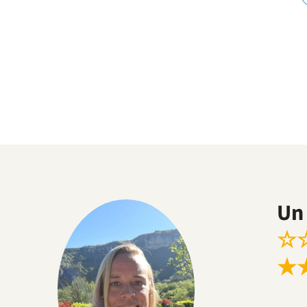
Un 
☆
★