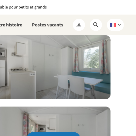
able pour petits et grands
re histoire
Postes vacants
Ouvrir
Choisissez
Mon
le
une
RCN
formulaire
langue
de
recherche