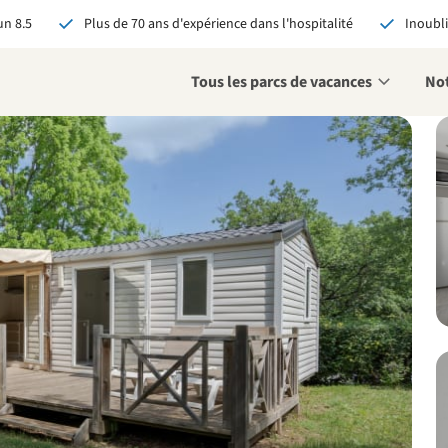
n 8.5
Plus de 70 ans d'expérience dans l'hospitalité
Inoubli
Tous les parcs de vacances
Not
éservant via RCN, vous
:
 garantie du meilleur prix
s avantages exclusifs
 contact personnalisé
oir tous les avantages