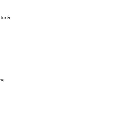
ôturée
ne