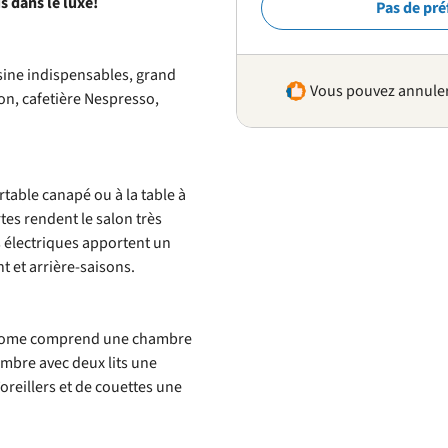
 dans le luxe!
Pas de pré
isine indispensables, grand
Vous pouvez annuler 
ion, cafetière Nespresso,
table canapé ou à la table à
es rendent le salon très
s électriques apportent un
t et arrière-saisons.
home comprend une chambre
ambre avec deux lits une
reillers et de couettes une