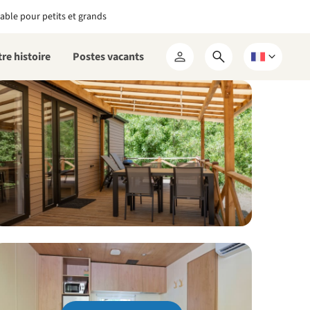
able pour petits et grands
re histoire
Postes vacants
Ouvrir
Choisissez
Mon
le
une
RCN
formulaire
langue
de
recherche