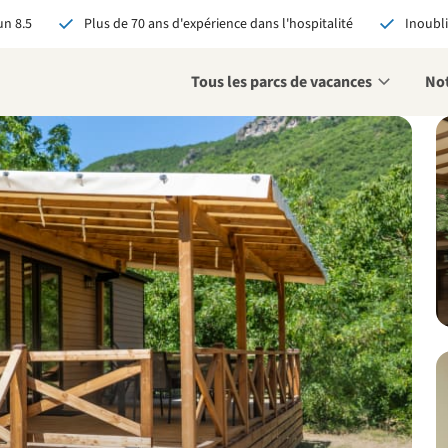
n 8.5
Plus de 70 ans d'expérience dans l'hospitalité
Inoubli
Tous les parcs de vacances
Not
éservant via RCN, vous
:
 garantie du meilleur prix
s avantages exclusifs
 contact personnalisé
oir tous les avantages