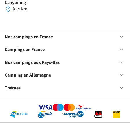
Canyoning
à 19 km
Nos campings en France
Ou
No
ca
Campings en France
Ou
en
Ca
Fr
en
Nos campings aux Pays-Bas
Ou
Fr
No
ca
Camping en Allemagne
Ou
au
Ca
Pa
en
Thèmes
Ou
Ba
Al
Th