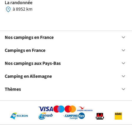
La randonnée
à 8952 km
Nos campings en France
Ou
No
ca
Campings en France
Ou
en
Ca
Fr
en
Nos campings aux Pays-Bas
Ou
Fr
No
ca
Camping en Allemagne
Ou
au
Ca
Pa
en
Thèmes
Ou
Ba
Al
Th