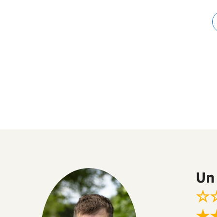
Un 
☆
★