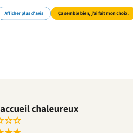
Afficher plus d'avis
Ça semble bien, j’ai fait mon choix.
accueil chaleureux
☆
☆
☆
★
★
★