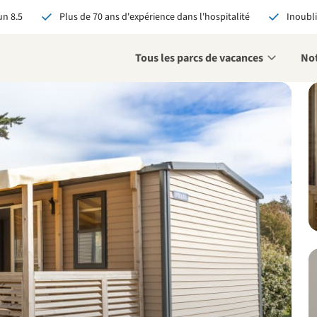
n 8.5
Plus de 70 ans d'expérience dans l'hospitalité
Inoubli
Tous les parcs de vacances
Not
éservant via RCN, vous
:
 garantie du meilleur prix
s avantages exclusifs
 contact personnalisé
oir tous les avantages