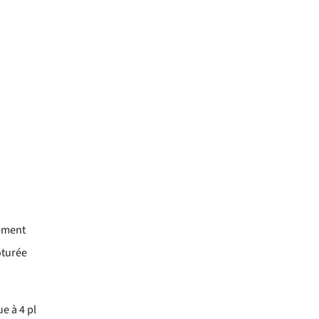
gement
ôturée
e à 4 pl