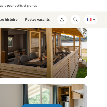
able pour petits et grands
re histoire
Postes vacants
Ouvrir
Choisissez
Mon
le
une
RCN
formulaire
langue
de
recherche