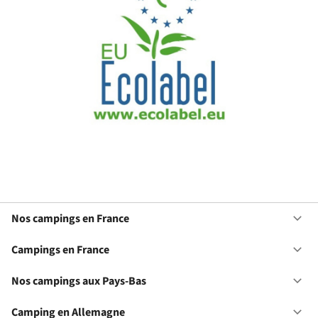
Nos campings en France
Ou
No
ca
Campings en France
Ou
en
Ca
Fr
en
Nos campings aux Pays-Bas
Ou
Fr
No
ca
Camping en Allemagne
Ou