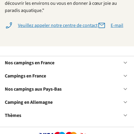
découvrir les environs ou vous en donner à cœur joie au
paradis aquatique."
Veuillez appeler notre centre de contact
E-mail
Nos campings en France
Ou
No
ca
Campings en France
Ou
en
Ca
Fr
en
Nos campings aux Pays-Bas
Ou
Fr
No
ca
Camping en Allemagne
Ou
au
Ca
Pa
en
Thèmes
Ou
Ba
Al
Th