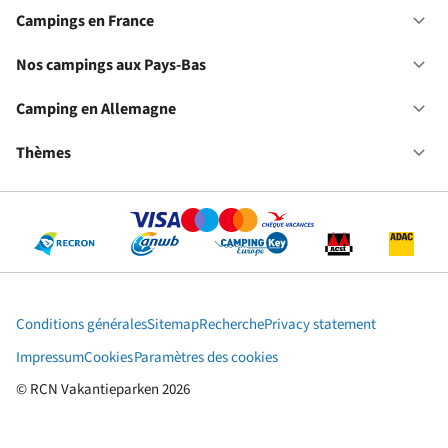
No
ca
Campings en France
Ou
en
Ca
Fr
en
Nos campings aux Pays-Bas
Ou
Fr
No
ca
Camping en Allemagne
Ou
au
Ca
Pa
en
Thèmes
Ou
Ba
Al
Th
Conditions générales
Sitemap
Recherche
Privacy statement
Impressum
Cookies
Paramètres des cookies
© RCN Vakantieparken 2026