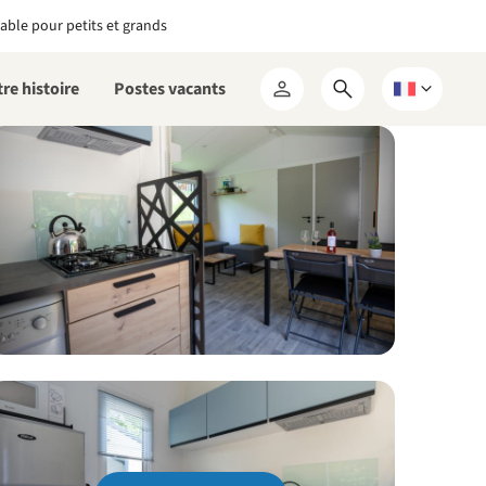
able pour petits et grands
re histoire
Postes vacants
Ouvrir
Choisissez
Mon
le
une
RCN
formulaire
langue
de
recherche