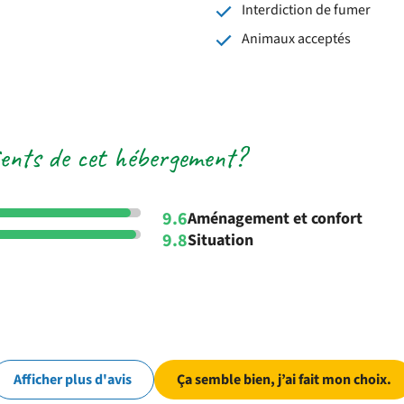
Interdiction de fumer
Animaux acceptés
lients de cet hébergement?
9.6
Aménagement et confort
9.8
Situation
Afficher plus d'avis
Ça semble bien, j’ai fait mon choix.