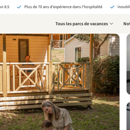
n 8.5
Plus de 70 ans d'expérience dans l'hospitalité
Inoubli
Tous les parcs de vacances
Not
éservant via RCN, vous
:
 garantie du meilleur prix
s avantages exclusifs
 contact personnalisé
oir tous les avantages