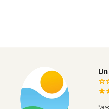
Un 
☆
★
"Je v