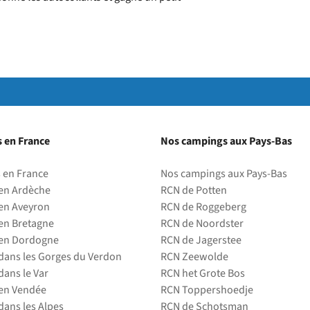
parc
 en France
Nos campings aux Pays-Bas
 en France
Nos campings aux Pays-Bas
en Ardèche
RCN de Potten
en Aveyron
RCN de Roggeberg
en Bretagne
RCN de Noordster
en Dordogne
RCN de Jagerstee
ans les Gorges du Verdon
RCN Zeewolde
ans le Var
RCN het Grote Bos
en Vendée
RCN Toppershoedje
ans les Alpes
RCN de Schotsman