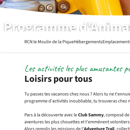
Programme d'Anima
ANIMATION POUR TOUS LES ÂGES
RCN le Moulin de la Pique
Hébergements
Emplacement
Les activités les plus amusantes p
Loisirs pour tous
Tu passes tes vacances chez nous ? Alors tu ne t'ennu
programme d'activités inoubliable, tu trouveras chez n
Pars à la découverte avec le
Club Sammy
, composé de 
aventures les plus chouettes et t'emmènent volontiers a
Alors remplis les missions de l'
Adventure Trail
, collec