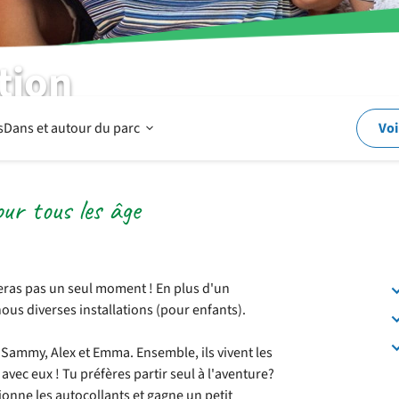
tion
Ouvrir
s
Dans et autour du parc
Voi
Dans
our tous les âge
et
ieras pas un seul moment ! En plus d'un
ous diverses installations (pour enfants).
autour
Sammy, Alex et Emma. Ensemble, ils vivent les
vec eux ! Tu préfères partir seul à l'aventure?
du
tionne les autocollants et gagne un petit