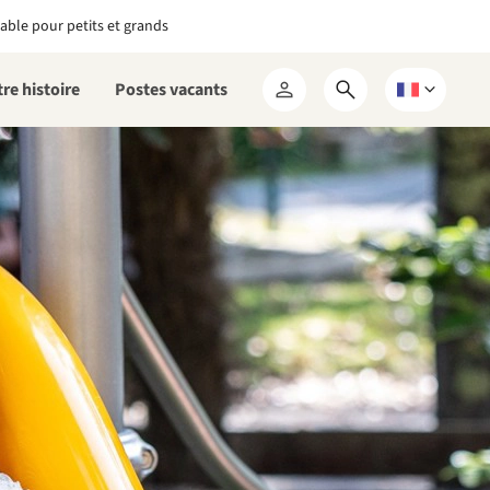
able pour petits et grands
re histoire
Postes vacants
Ouvrir
Choisissez
Mon
le
une
RCN
formulaire
langue
de
recherche