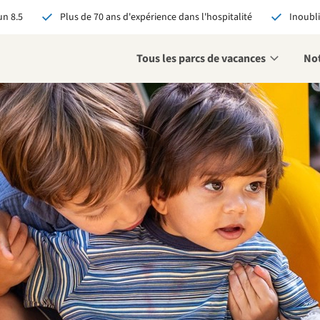
n 8.5
Plus de 70 ans d'expérience dans l'hospitalité
Inoubli
Tous les parcs de vacances
Not
éservant via RCN, vous
:
 garantie du meilleur prix
s avantages exclusifs
 contact personnalisé
oir tous les avantages