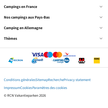
No
ca
Campings en France
Ou
en
Ca
Fr
en
Nos campings aux Pays-Bas
Ou
Fr
No
ca
Camping en Allemagne
Ou
au
Ca
Pa
en
Thèmes
Ou
Ba
Al
Th
Conditions générales
Sitemap
Recherche
Privacy statement
Impressum
Cookies
Paramètres des cookies
© RCN Vakantieparken 2026