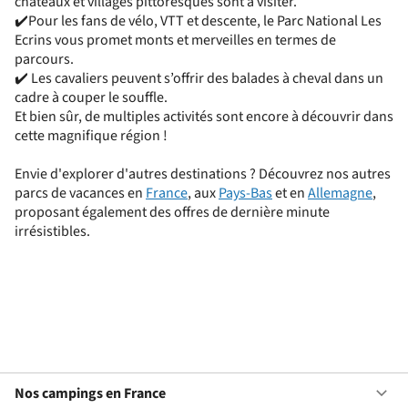
châteaux et villages pittoresques sont à visiter.
✔️Pour les fans de vélo, VTT et descente, le Parc National Les
Ecrins vous promet monts et merveilles en termes de
parcours.
✔️ Les cavaliers peuvent s’offrir des balades à cheval dans un
cadre à couper le souffle.
Et bien sûr, de multiples activités sont encore à découvrir dans
cette magnifique région !
Envie d'explorer d'autres destinations ? Découvrez nos autres
parcs de vacances en
France
, aux
Pays-Bas
et en
Allemagne
,
proposant également des offres de dernière minute
irrésistibles.
Nos campings en France
Ou