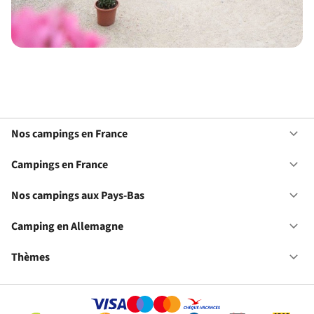
Nos campings en France
Ou
No
ca
Campings en France
Ou
en
Ca
Fr
en
Nos campings aux Pays-Bas
Ou
Fr
No
ca
Camping en Allemagne
Ou
au
Ca
Pa
en
Thèmes
Ou
Ba
Al
Th