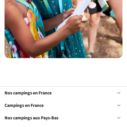
Nos campings en France
Ou
No
ca
Campings en France
Ou
en
Ca
Fr
en
Nos campings aux Pays-Bas
Ou
Fr
No