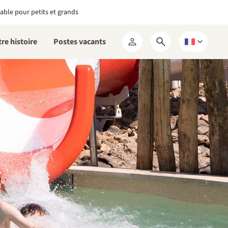
able pour petits et grands
re histoire
Postes vacants
Ouvrir
Choisissez
Mon
le
une
RCN
formulaire
langue
de
recherche