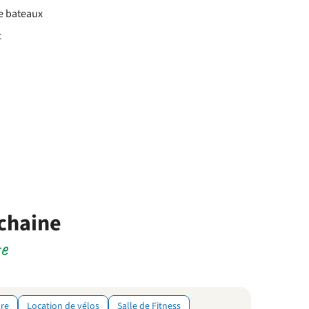
de bateaux
c
ochaine
e
ure
Location de vélos
Salle de Fitness