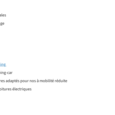
ales
age
ping
ping-car
res adaptés pour nos à mobilité réduite
itures électriques