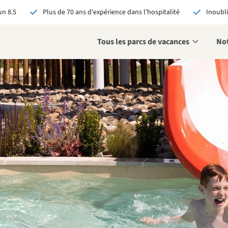
n 8.5
Plus de 70 ans d'expérience dans l'hospitalité
Inoubli
Tous les parcs de vacances
Not
éservant via RCN, vous
:
 garantie du meilleur prix
s avantages exclusifs
 contact personnalisé
oir tous les avantages