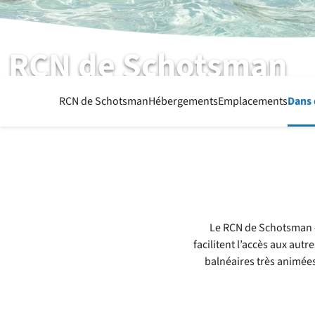
RCN de Schotsman
APERÇU DES ÉQUIPEMENTS
RCN de Schotsman
Hébergements
Emplacements
Dans 
Le RCN de Schotsman es
facilitent l’accès aux autr
balnéaires très animées