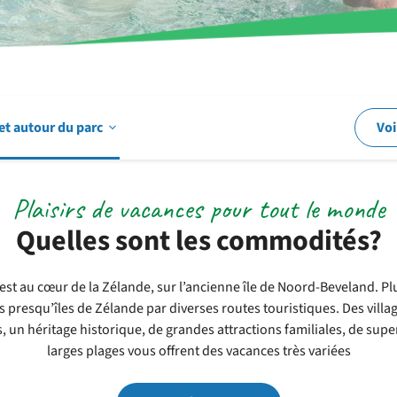
Ouvrir
et autour du parc
Voi
Dans
Plaisirs de vacances pour tout le monde
Quelles sont les commodités?
et
t au cœur de la Zélande, sur l’ancienne île de Noord-Beveland. Pl
es presqu’îles de Zélande par diverses routes touristiques. Des villa
autour
, un héritage historique, de grandes attractions familiales, de super
larges plages vous offrent des vacances très variées
du