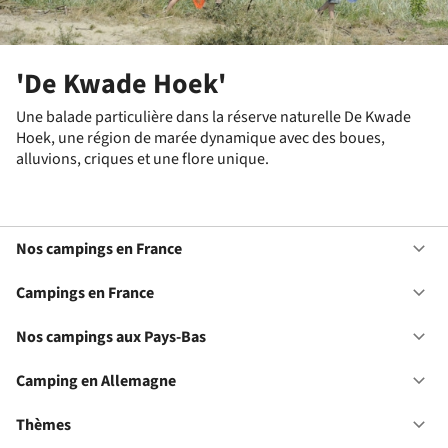
'De Kwade Hoek'
Une balade particulière dans la réserve naturelle De Kwade
Hoek, une région de marée dynamique avec des boues,
alluvions, criques et une flore unique.
Nos campings en France
Ou
No
ca
Campings en France
Ou
en
Ca
Fr
en
Nos campings aux Pays-Bas
Ou
Fr
No
ca
Camping en Allemagne
Ou
au
Ca
Pa
en
Thèmes
Ou
Ba
Al