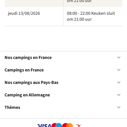
om 21:00 uur
jeudi 13/08/2026
08:00 - 22:00 Keuken sluit
om 21:00 uur
Nos campings en France
Ou
No
ca
Campings en France
Ou
en
Ca
Fr
en
Nos campings aux Pays-Bas
Ou
Fr
No
ca
Camping en Allemagne
Ou
au
Ca
Pa
en
Thèmes
Ou
Ba
Al
Th