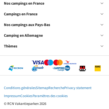
Nos campings en France
Ou
No
ca
Campings en France
Ou
en
Ca
Fr
en
Nos campings aux Pays-Bas
Ou
Fr
No
ca
Camping en Allemagne
Ou
au
Ca
Pa
en
Thèmes
Ou
Ba
Al
Th
Conditions générales
Sitemap
Recherche
Privacy statement
Impressum
Cookies
Paramètres des cookies
© RCN Vakantieparken 2026