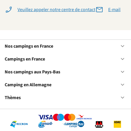
Veuillez appeler notre centre de contact
E-mail
Nos campings en France
Ou
No
ca
Campings en France
Ou
en
Ca
Fr
en
Nos campings aux Pays-Bas
Ou
Fr
No
ca
Camping en Allemagne
Ou
au
Ca
Pa
en
Thèmes
Ou
Ba
Al
Th