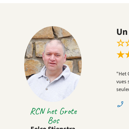
Un 
☆
★
"Het 
vues 
seule
RCN het Grote
Bos