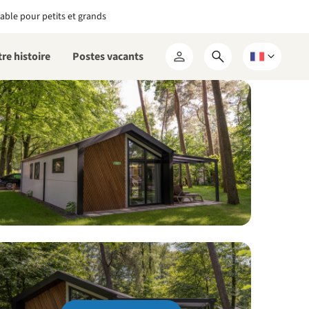
able pour petits et grands
re histoire
Postes vacants
Ouvrir
Choisissez
Mon
le
une
RCN
formulaire
langue
de
recherche