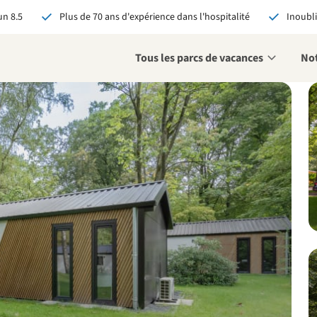
n 8.5
Plus de 70 ans d'expérience dans l'hospitalité
Inoubli
Tous les parcs de vacances
Not
éservant via RCN, vous
:
 garantie du meilleur prix
s avantages exclusifs
 contact personnalisé
oir tous les avantages