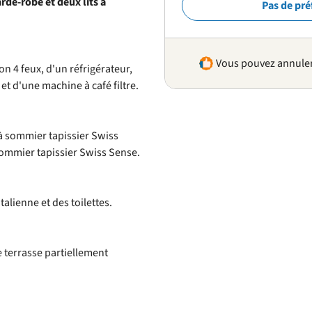
de-robe et deux lits à
Pas de pré
Vous pouvez annuler 
n 4 feux, d'un réfrigérateur,
et d'une machine à café filtre.
 à sommier tapissier Swiss
ommier tapissier Swiss Sense.
alienne et des toilettes.
ne terrasse partiellement