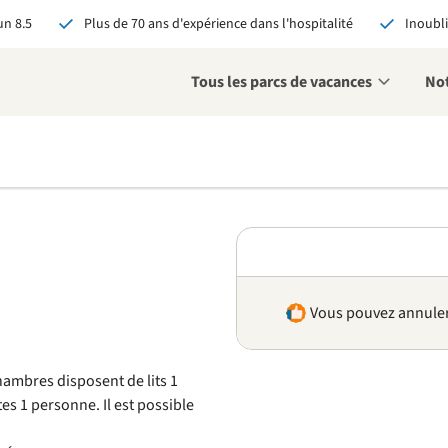
n 8.5
Plus de 70 ans d'expérience dans l'hospitalité
Inoubli
Tous les parcs de vacances
Not
éservant via RCN, vous
:
 garantie du meilleur prix
s avantages exclusifs
 contact personnalisé
oir tous les avantages
Vous pouvez annuler 
mbres disposent de lits 1
es 1 personne. Il est possible