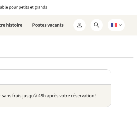
able pour petits et grands
re histoire
Postes vacants
Ouvrir
Choisissez
Mon
le
une
RCN
formulaire
langue
de
recherche
sans frais jusqu’à 48h après votre réservation!