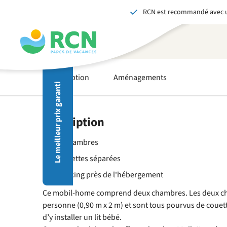
RCN est recommandé avec u
Aller
Aller
Aller
Aller
au
au
au
au
contenu
contenu
disponibilités
contenu
de
principal
du
l'en-
pied
tête
de
Description
Aménagements
Le meilleur prix garanti
page
En r
avez
✓ La
Description
✓ De
✓ Un
2 chambres
V
Toilettes séparées
Parking près de l'hébergement
Ce mobil-home comprend deux chambres. Les deux cha
personne (0,90 m x 2 m) et sont tous pourvus de couett
d’y installer un lit bébé.