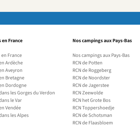
 en France
Nos campings aux Pays-Bas
 en France
Nos campings aux Pays-Bas
en Ardèche
RCN de Potten
en Aveyron
RCN de Roggeberg
en Bretagne
RCN de Noordster
en Dordogne
RCN de Jagerstee
ans les Gorges du Verdon
RCN Zeewolde
ans le Var
RCN het Grote Bos
en Vendée
RCN Toppershoedje
ans les Alpes
RCN de Schotsman
RCN de Flaasbloem