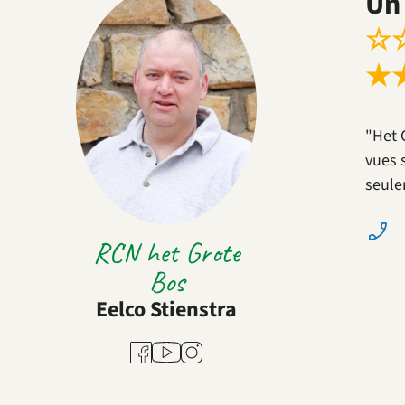
Un 
☆
★
"Het 
vues 
seule
RCN het Grote
Bos
Eelco Stienstra
Youtube
Facebook
Instagram