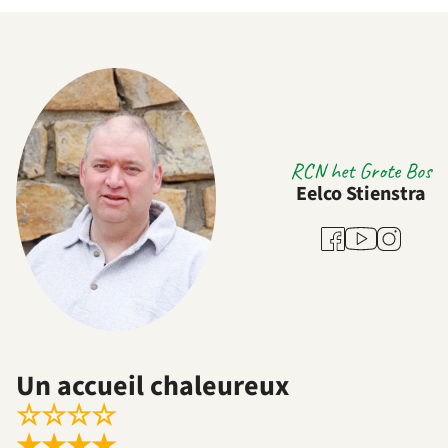
RCN het Grote Bos
Eelco Stienstra
Youtube
Facebook
Instagram
Un accueil chaleureux
☆
☆
☆
☆
★
★
★
★