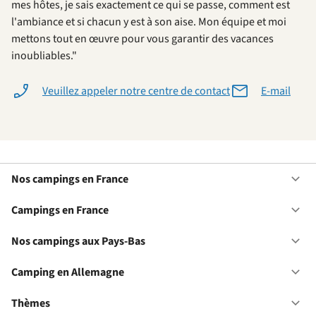
mes hôtes, je sais exactement ce qui se passe, comment est
l'ambiance et si chacun y est à son aise. Mon équipe et moi
mettons tout en œuvre pour vous garantir des vacances
inoubliables."
Veuillez appeler notre centre de contact
E-mail
Nos campings en France
Ou
No
ca
Campings en France
Ou
en
Ca
Fr
en
Nos campings aux Pays-Bas
Ou
Fr
No
ca
Camping en Allemagne
Ou
au
Ca
Pa
en
Thèmes
Ou
Ba
Al