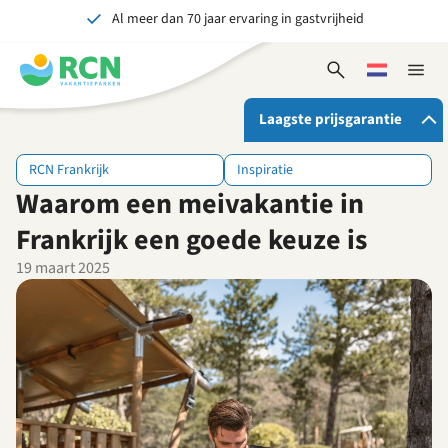
Al meer dan 70 jaar ervaring in gastvrijheid
Overslaan
Overslaan
Overslaan
naar
naar
naar
Onvergetelijk voor jong en oud
hoofdnavigatie
hoofdinhoud
voettekstinhoud
Open
Kies
Sluit
zoekformulier
een
naviga
taal
Laagste prijsgarantie
RCN Frankrijk
Inspiratie
Waarom een meivakantie in
Als je bij RCN boekt, krijg je:
De beste prijsgarantie
Frankrijk een goede keuze is
Exclusieve voordelen
19 maart 2025
Persoonlijk contact
Bekijk alle voordelen