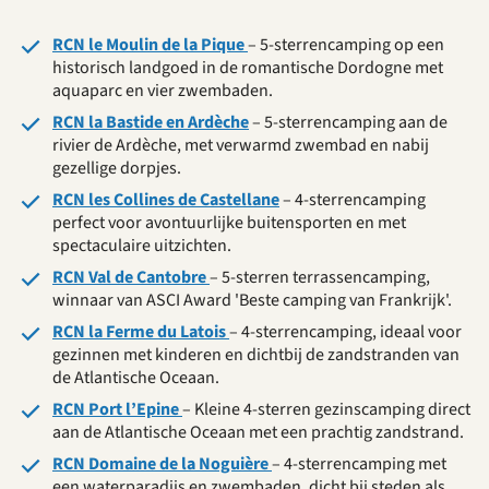
RCN le Moulin de la Pique
– 5-sterrencamping op een
historisch landgoed in de romantische Dordogne met
aquaparc en vier zwembaden.
RCN la Bastide en Ardèche
– 5-sterrencamping aan de
rivier de Ardèche, met verwarmd zwembad en nabij
gezellige dorpjes.
RCN les Collines de Castellane
– 4-sterrencamping
perfect voor avontuurlijke buitensporten en met
spectaculaire uitzichten.
RCN Val de Cantobre
– 5-sterren terrassencamping,
winnaar van ASCI Award 'Beste camping van Frankrijk'.
RCN la Ferme du Latois
– 4-sterrencamping, ideaal voor
gezinnen met kinderen en dichtbij de zandstranden van
de Atlantische Oceaan.
RCN Port l’Epine
– Kleine 4-sterren gezinscamping direct
aan de Atlantische Oceaan met een prachtig zandstrand.
RCN Domaine de la Noguière
– 4-sterrencamping met
een waterparadijs en zwembaden, dicht bij steden als