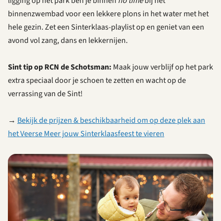
ligging op het park ben je binnen
no time
bij het
binnenzwembad voor een lekkere plons in het water met het
hele gezin. Zet een Sinterklaas-playlist op en geniet van een
avond vol zang, dans en lekkernijen.
Sint tip op RCN de Schotsman:
Maak jouw verblijf op het park
extra speciaal door je schoen te zetten en wacht op de
verrassing van de Sint!
→
Bekijk de prijzen & beschikbaarheid om op deze plek aan
het Veerse Meer jouw Sinterklaasfeest te vieren