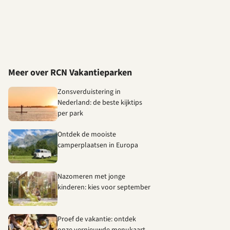
Meer over RCN Vakantieparken
Zonsverduistering in
Nederland: de beste kijktips
per park
Ontdek de mooiste
camperplaatsen in Europa
Nazomeren met jonge
kinderen: kies voor september
Proef de vakantie: ontdek
onze vernieuwde menukaart