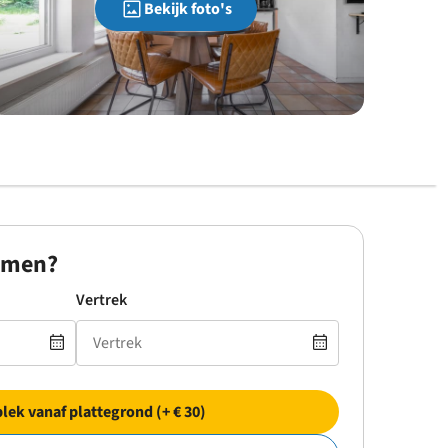
Bekijk foto's
omen?
Vertrek
plek vanaf plattegrond (+ € 30)