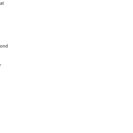
at
rond
r