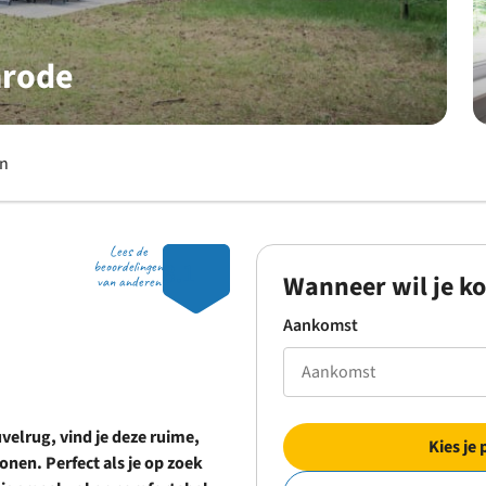
nrode
en
Lees de
8.1
beoordelingen
Wanneer wil je k
van anderen
Aankomst
elrug, vind je deze ruime,
Kies je 
nen. Perfect als je op zoek