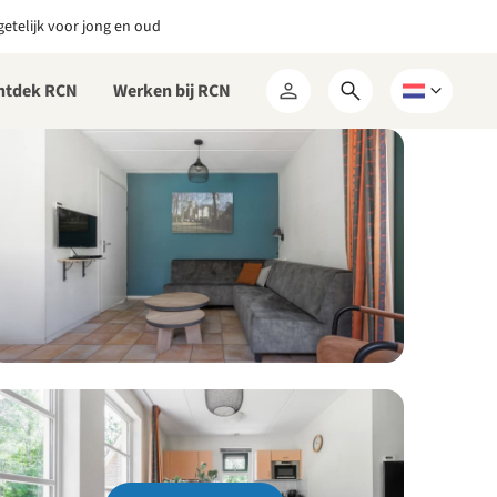
etelijk voor jong en oud
ntdek RCN
Werken bij RCN
Open
Kies
Mijn
zoekformulier
een
RCN
taal