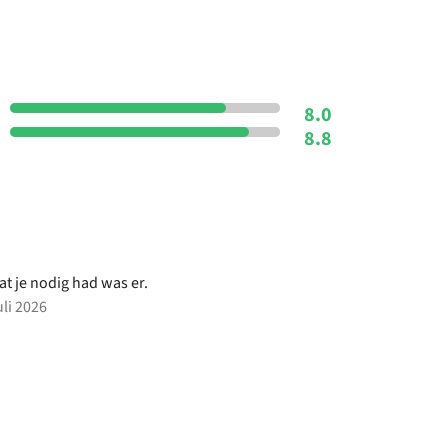
8.0
8.8
at je nodig had was er.
uli 2026