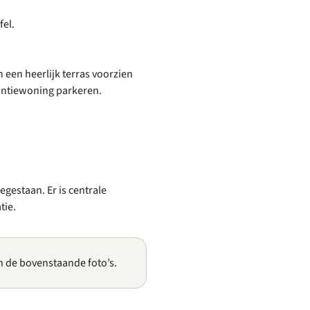
fel.
n een heerlijk terras voorzien
kantiewoning parkeren.
egestaan. Er is centrale
tie.
n de bovenstaande foto’s.