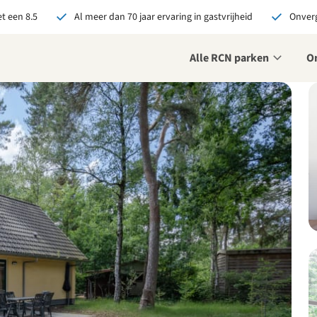
t een 8.5
Al meer dan 70 jaar ervaring in gastvrijheid
Onverg
Alle RCN parken
O
je bij RCN boekt, krijg je:
De beste prijsgarantie
Exclusieve voordelen
Persoonlijk contact
ekijk alle voordelen