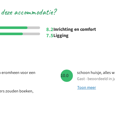
 deze accommodatie?
8.2
Inrichting en comfort
7.5
Ligging
n eromheen voor een
schoon huisje, alles w
10.0
Gast - beoordeeld in j
Toon meer
ers zouden boeken,