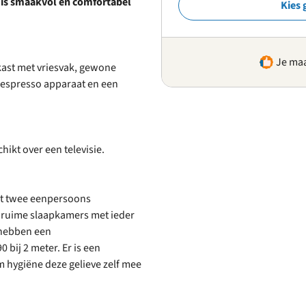
 is smaakvol en comfortabel
Kies 
Je maa
kast met vriesvak, gewone
 nespresso apparaat en een
ikt over een televisie.
t twee eenpersoons
 ruime slaapkamers met ieder
 hebben een
bij 2 meter. Er is een
 hygiëne deze gelieve zelf mee